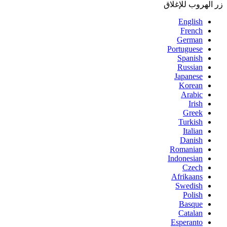
زر الهروب للإغلاق
English
French
German
Portuguese
Spanish
Russian
Japanese
Korean
Arabic
Irish
Greek
Turkish
Italian
Danish
Romanian
Indonesian
Czech
Afrikaans
Swedish
Polish
Basque
Catalan
Esperanto