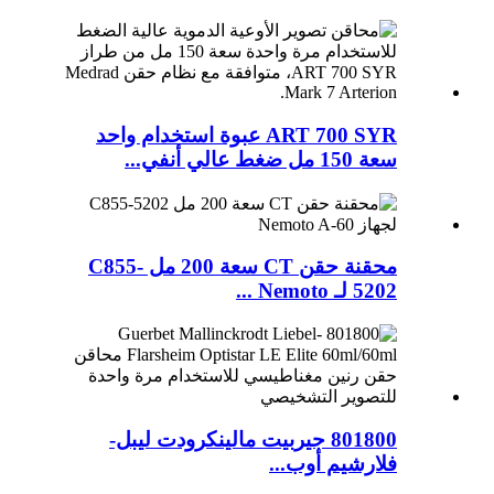
ART 700 SYR عبوة استخدام واحد
سعة 150 مل ضغط عالي أنفي...
محقنة حقن CT سعة 200 مل C855-
5202 لـ Nemoto ...
801800 جيربيت مالينكرودت ليبل-
فلارشيم أوب...