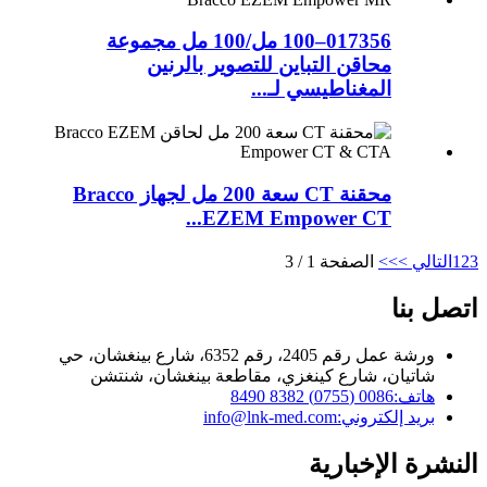
017356–100 مل/100 مل مجموعة
محاقن التباين للتصوير بالرنين
المغناطيسي لـ...
محقنة CT سعة 200 مل لجهاز Bracco
EZEM Empower CT...
3
2
1
التالي >
>>
الصفحة 1 / 3
اتصل بنا
ورشة عمل رقم 2405، رقم 6352، شارع بينغشان، حي
شاتيان، شارع كينغزي، مقاطعة بينغشان، شنتشن
هاتف:
0086 (0755) 8382 8490
بريد إلكتروني:
info@lnk-med.com
النشرة الإخبارية