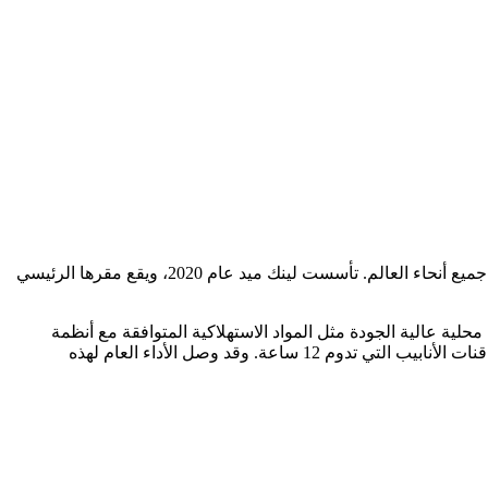
تُكرّس شركة شنتشن لينك ميد للتكنولوجيا الطبية المحدودة جهودها لتوفير حلول حقن وسائط التباين الذكية عالية الأداء والجودة لعملائها في جميع أنحاء العالم. تأسست لينك ميد عام 2020، ويقع مقرها الرئيسي
ت بدائل محلية عالية الجودة مثل المواد الاستهلاكية المتوافقة مع أنظمة
تشمل هذه المنتجات حاقنات DSA، وحاقنات MR، وحاقنات الأنابيب التي تدوم 12 ساعة. وقد وصل الأداء العام لهذه