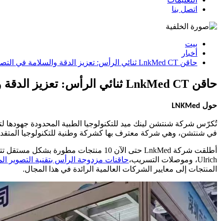
اتصل بنا
بيت
أخبار
حاقن LnkMed CT ثنائي الرأس: تعزيز الدقة والسلامة في التصوير الطبي
حاقن LnkMed CT ثنائي الرأس: تعزيز الدقة والسلامة في التصوير الطبي
حول LNKMed
في شنتشن، وهي شركة معترف بها كشركة وطنية للتكنولوجيا المتقد
أطلقت شركة LnkMed حتى الآن 10 منتجات 
Ulrich، وموصلات التسريب،
حاقنات مزدوجة الرأس بتقنية التصوير ا
المنتجات إلى معايير الشركات العالمية الرائدة في هذا المجال.