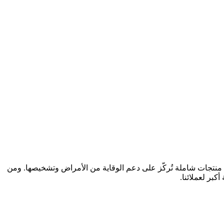
 LnkMed مجموعة منتجات شاملة تُركّز على دعم الوقاية من الأمراض وتشخيصها. ومن
كبر لعملائنا.