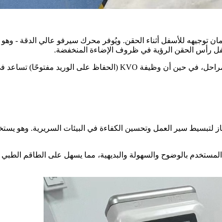
 توجيهه للأسفل أثناء الحقن. ويُوفر محرك سيرفو عالي الدقة - وهو نفسه
يمكنه تخزين ما يصل إلى 2000 بروتوكول حقن ويدعم الحقن متعدد المراحل، 
از لتبسيط سير العمل وتحسين الكفاءة في البيئات السريرية. وهو يستخد
ة (15 بوصة و9 بوصات)، تتميز واجهة المستخدم بالوضوح والسهولة والبديهية، مما يسهل ع